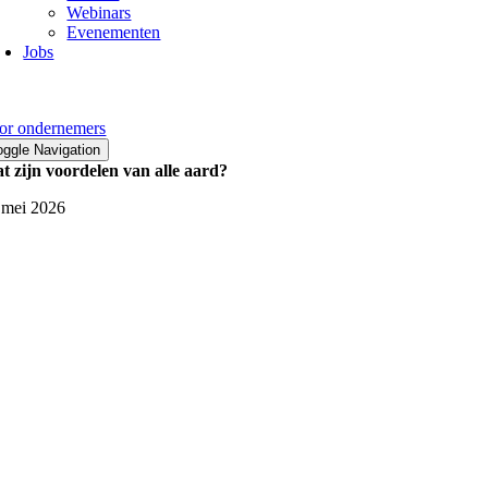
Webinars
Evenementen
Jobs
or ondernemers
oggle Navigation
t zijn voordelen van alle aard?
 mei 2026